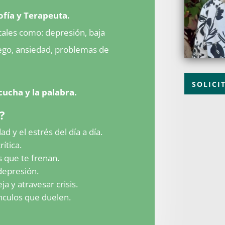
sofía y Terapeuta.
ales como: depresión, baja
ego, ansiedad, problemas de
SOLICI
cucha y la palabra.
?
d y el estrés del día a día.
ítica.
 que te frenan.
depresión.
a y atravesar crisis.
nculos que duelen.