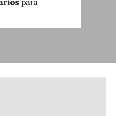
arios
para