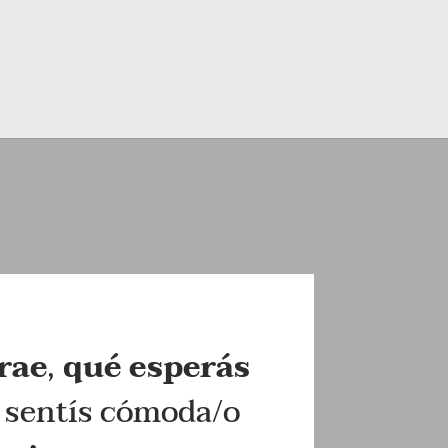
trae
,
qué esperás
te sentís cómoda/o