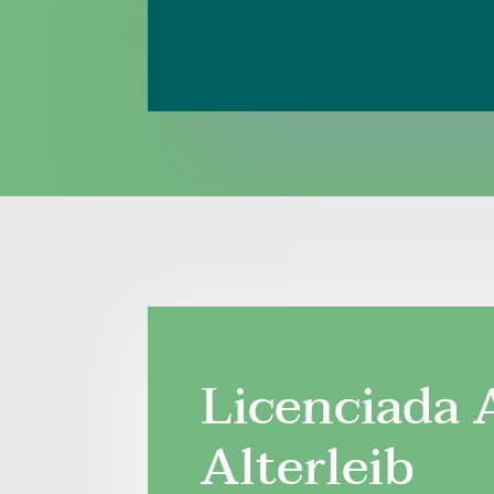
Licenciada A
Alterleib