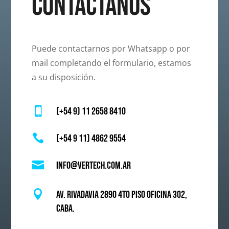
Contáctanos
Puede contactarnos por Whatsapp o por
mail completando el formulario, estamos
a su disposición.

(+54 9) 11 2658 8410

(+54 9 11) 4862 9554

info@
vertech.com.ar

Av. Rivadavia 2890 4to piso oficina 302,
caba.