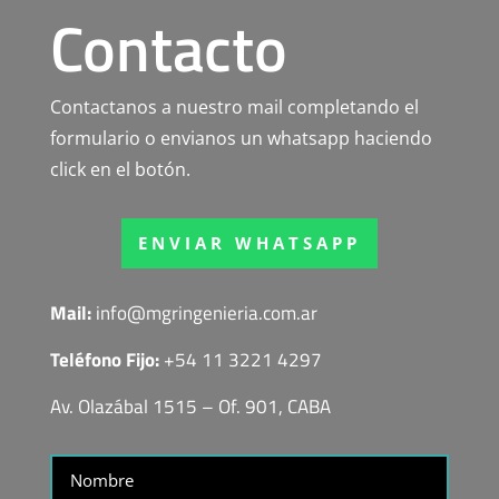
Contacto
Contactanos a nuestro mail completando el
formulario o envianos un whatsapp haciendo
click en el botón.
ENVIAR WHATSAPP
Mail:
info@mgringenieria.com.ar
Teléfono Fijo:
+54 11 3221 4297
Av. Olazábal 1515 – Of. 901, CABA