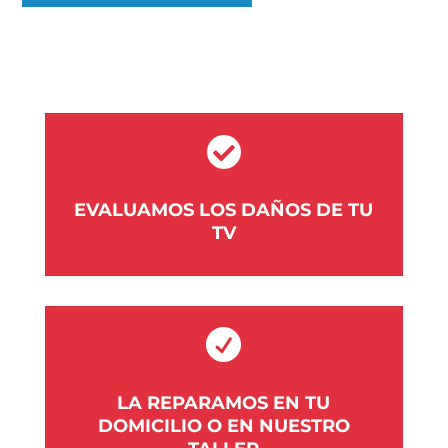

EVALUAMOS LOS DAÑOS DE TU
TV

LA REPARAMOS EN TU
DOMICILIO O EN NUESTRO