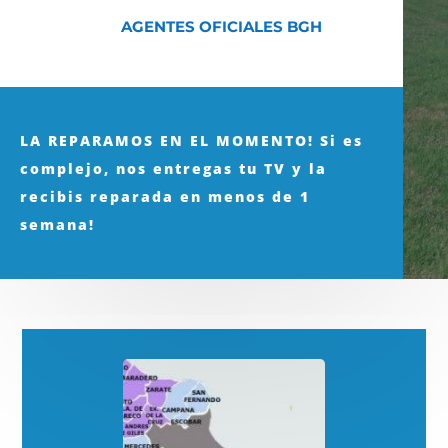
AGENTES OFICIALES BGH
LA REPARAMOS EN EL MOMENTO! Si es
complejo, nos entregas tu TV y la
recibis reparada en menos de 1
semana!