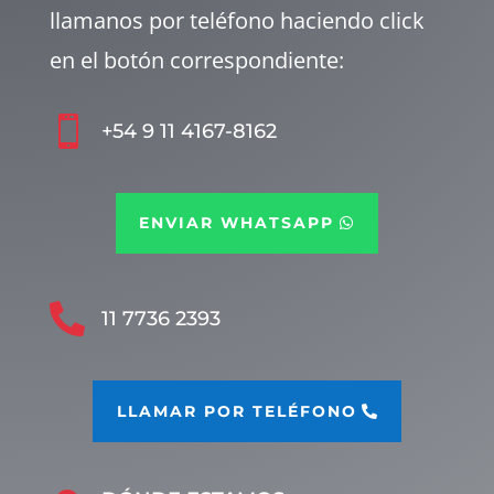
llamanos por teléfono haciendo click
en el botón correspondiente:

+54 9 11 4167-8162
ENVIAR WHATSAPP

11 7736 2393
LLAMAR POR TELÉFONO