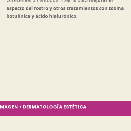
Ofrecemos un enfoque integral para
mejorar el
aspecto del rostro y otros tratamientos con toxina
botulínica y ácido h
ialurónico
.
IMAGEN • DERMATOLOGÍA ESTÉTICA